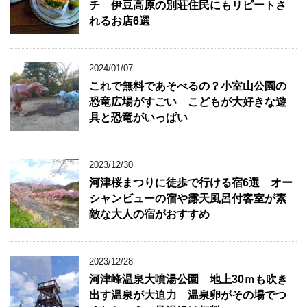
チ 伊豆高原の別荘住民にもリピートさ
れるお店6選
2024/01/07
これで無料であそべるの？小室山公園の
恐竜広場がすごい こどもが大好きな遊
具と恐竜がいっぱい
2023/12/30
河津桜まつりに徒歩で行ける宿6選 オー
シャンビューの宿や露天風呂付客室が素
敵な大人の宿がおすすめ
2023/12/28
河津峰温泉大噴湯公園 地上30ｍも吹き
出す温泉が大迫力 温泉卵がその場でつ