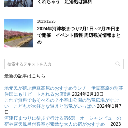
くれちゃう 足湯処は無料
2023/12/25
2024年河津桜まつり2月1日～2月29日ま
で開催 イベント情報 周辺観光情報まと
め
最新の記事はこちら
地元民が選ぶ伊豆高原のおすすめランチ 伊豆高原の別荘
住民にもリピートされるお店6選
2024年2月10日
これで無料であそべるの？小室山公園の恐竜広場がすご
い こどもが大好きな遊具と恐竜がいっぱい
2024年1月7
日
河津桜まつりに徒歩で行ける宿6選 オーシャンビューの
宿や露天風呂付客室が素敵な大人の宿がおすすめ
2023