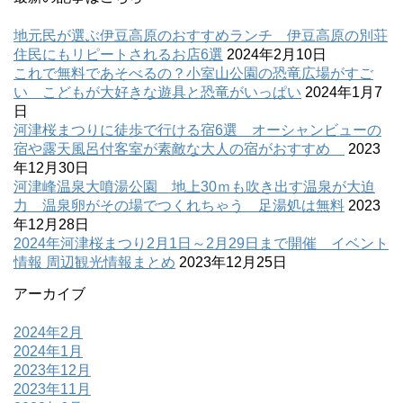
地元民が選ぶ伊豆高原のおすすめランチ 伊豆高原の別荘
住民にもリピートされるお店6選
2024年2月10日
これで無料であそべるの？小室山公園の恐竜広場がすご
い こどもが大好きな遊具と恐竜がいっぱい
2024年1月7
日
河津桜まつりに徒歩で行ける宿6選 オーシャンビューの
宿や露天風呂付客室が素敵な大人の宿がおすすめ
2023
年12月30日
河津峰温泉大噴湯公園 地上30ｍも吹き出す温泉が大迫
力 温泉卵がその場でつくれちゃう 足湯処は無料
2023
年12月28日
2024年河津桜まつり2月1日～2月29日まで開催 イベント
情報 周辺観光情報まとめ
2023年12月25日
アーカイブ
2024年2月
2024年1月
2023年12月
2023年11月