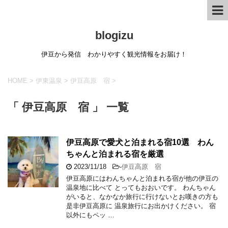
blogizu
伊豆から発信 わかりやすく観光情報をお届け！
HOME
>
伊東温泉
>
伊豆高原 宿
>
「 伊豆高原 宿 」 一覧
伊豆高原で愛犬と泊まれる宿10選 わん
ちゃんと泊まれる宿を厳選
2023/11/18
-
伊豆高原 宿
伊豆高原にはわんちゃんと泊まれる宿が他の伊豆の
温泉地に比べて とってもおおいです。 わんちゃん
がいると、なかなか旅行に行けないとお嘆きの方も
是非伊豆高原に 温泉旅行にお出かけください。 宿
以外にもペッ …