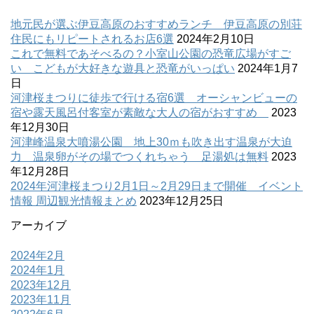
地元民が選ぶ伊豆高原のおすすめランチ 伊豆高原の別荘
住民にもリピートされるお店6選
2024年2月10日
これで無料であそべるの？小室山公園の恐竜広場がすご
い こどもが大好きな遊具と恐竜がいっぱい
2024年1月7
日
河津桜まつりに徒歩で行ける宿6選 オーシャンビューの
宿や露天風呂付客室が素敵な大人の宿がおすすめ
2023
年12月30日
河津峰温泉大噴湯公園 地上30ｍも吹き出す温泉が大迫
力 温泉卵がその場でつくれちゃう 足湯処は無料
2023
年12月28日
2024年河津桜まつり2月1日～2月29日まで開催 イベント
情報 周辺観光情報まとめ
2023年12月25日
アーカイブ
2024年2月
2024年1月
2023年12月
2023年11月