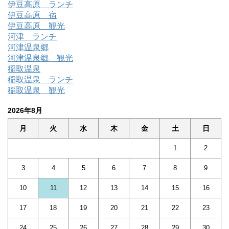
伊豆高原 ランチ
伊豆高原 宿
伊豆高原 観光
河津 ランチ
河津温泉郷
河津温泉郷 観光
稲取温泉
稲取温泉 ランチ
稲取温泉 観光
2026年8月
月
火
水
木
金
土
日
1
2
3
4
5
6
7
8
9
10
11
12
13
14
15
16
17
18
19
20
21
22
23
24
25
26
27
28
29
30