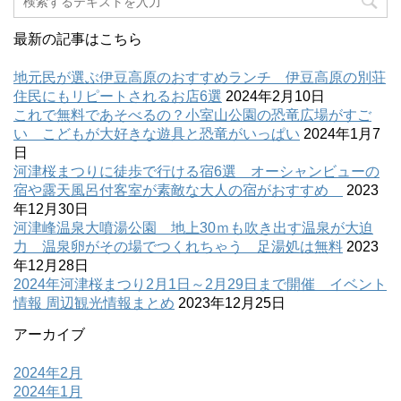
最新の記事はこちら
地元民が選ぶ伊豆高原のおすすめランチ 伊豆高原の別荘
住民にもリピートされるお店6選
2024年2月10日
これで無料であそべるの？小室山公園の恐竜広場がすご
い こどもが大好きな遊具と恐竜がいっぱい
2024年1月7
日
河津桜まつりに徒歩で行ける宿6選 オーシャンビューの
宿や露天風呂付客室が素敵な大人の宿がおすすめ
2023
年12月30日
河津峰温泉大噴湯公園 地上30ｍも吹き出す温泉が大迫
力 温泉卵がその場でつくれちゃう 足湯処は無料
2023
年12月28日
2024年河津桜まつり2月1日～2月29日まで開催 イベント
情報 周辺観光情報まとめ
2023年12月25日
アーカイブ
2024年2月
2024年1月