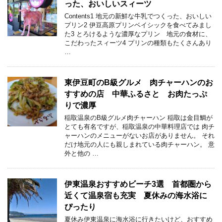
った、おいしいスィーツ
Contents1 地元の新鮮な牛乳でつくった、おいしい
プリン2 伊豆高原プリンベイシックを食べてみまし
た3 とろけるような濃厚なプリン 地元の食材に、
こだわったスィーツ4 プリンの種類もたくさんあり
…
東伊豆町のB級グルメ 肉チャーハンのお
すすめの店 中華ふるさと お肉たっぷ
りで濃厚
稲取温泉のB級グルメ肉チャーハン 稲取は金目鯛が
とても有名ですが、稲取温泉の中華料理店では 肉チ
ャーハンのメニューがないお店がありません。 それ
だけ地元の人にも親しまれている肉チャーハン。 意
外と他の …
伊東温泉おすすめビーチ3選 首都圏から
近くて温泉宿も充実 夏休みの海水浴に
ぴったり
夏休み伊東温泉に海水浴に行きたいけど、おすすめ