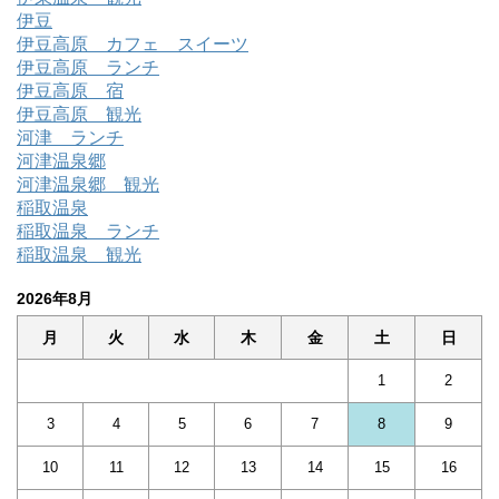
伊豆
伊豆高原 カフェ スイーツ
伊豆高原 ランチ
伊豆高原 宿
伊豆高原 観光
河津 ランチ
河津温泉郷
河津温泉郷 観光
稲取温泉
稲取温泉 ランチ
稲取温泉 観光
2026年8月
月
火
水
木
金
土
日
1
2
3
4
5
6
7
8
9
10
11
12
13
14
15
16