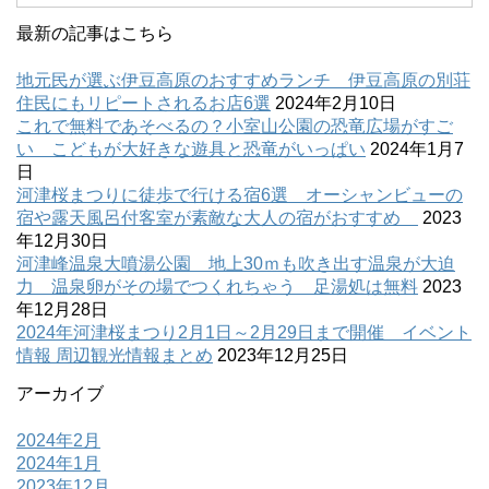
最新の記事はこちら
地元民が選ぶ伊豆高原のおすすめランチ 伊豆高原の別荘
住民にもリピートされるお店6選
2024年2月10日
これで無料であそべるの？小室山公園の恐竜広場がすご
い こどもが大好きな遊具と恐竜がいっぱい
2024年1月7
日
河津桜まつりに徒歩で行ける宿6選 オーシャンビューの
宿や露天風呂付客室が素敵な大人の宿がおすすめ
2023
年12月30日
河津峰温泉大噴湯公園 地上30ｍも吹き出す温泉が大迫
力 温泉卵がその場でつくれちゃう 足湯処は無料
2023
年12月28日
2024年河津桜まつり2月1日～2月29日まで開催 イベント
情報 周辺観光情報まとめ
2023年12月25日
アーカイブ
2024年2月
2024年1月
2023年12月