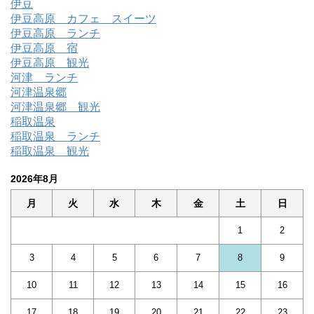
伊豆
伊豆高原 カフェ スイーツ
伊豆高原 ランチ
伊豆高原 宿
伊豆高原 観光
河津 ランチ
河津温泉郷
河津温泉郷 観光
稲取温泉
稲取温泉 ランチ
稲取温泉 観光
2026年8月
月
火
水
木
金
土
日
1
2
3
4
5
6
7
8
9
10
11
12
13
14
15
16
17
18
19
20
21
22
23