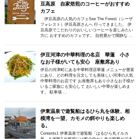
豆高原 自家焙煎のコーヒーがおすすめ
カフェ
伊豆高原の人気のカフェSee The Forest（シーザ
フォレスト）伊豆高原さんへ 行ってきました。 伊
豆高原でこだわりのおいしいコーヒーを楽しみたい
方に おすすめのカフェです。 自然豊かで閑静な …
伊豆河津の中華料理の名店 華蓮 小さ
なお子様がいても安心 座敷席あり
伊豆の河津町にある中華料理店華蓮 メニューが豊富
にあり、どの料理を注文しても美味しい河津の人気
中華料理のお店です お座敷席もあり小さなお子様が
いるご家族にも安心して おいしい中華が楽しめま
す。 駐車場 …
伊東温泉で遊覧船はるひら丸を体験、相
模湾を一望、カモメの餌やりも楽しめ
る。
Contents1 伊東温泉で遊覧船「はるひら丸イルカ
号」を体験2 出航前には船の中から魚の観察ができ