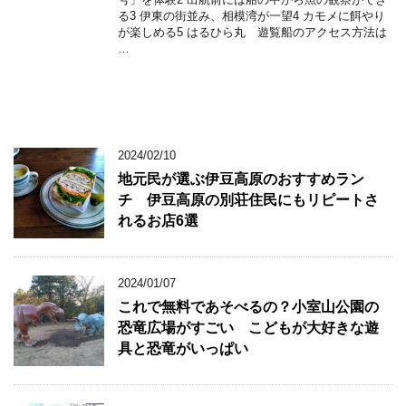
る3 伊東の街並み、相模湾が一望4 カモメに餌やり
が楽しめる5 はるひら丸 遊覧船のアクセス方法は
…
2024/02/10
地元民が選ぶ伊豆高原のおすすめラン
チ 伊豆高原の別荘住民にもリピートさ
れるお店6選
2024/01/07
これで無料であそべるの？小室山公園の
恐竜広場がすごい こどもが大好きな遊
具と恐竜がいっぱい