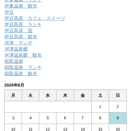
伊東温泉 観光
伊豆
伊豆高原 カフェ スイーツ
伊豆高原 ランチ
伊豆高原 宿
伊豆高原 観光
河津 ランチ
河津温泉郷
河津温泉郷 観光
稲取温泉
稲取温泉 ランチ
稲取温泉 観光
2026年8月
月
火
水
木
金
土
日
1
2
3
4
5
6
7
8
9
10
11
12
13
14
15
16