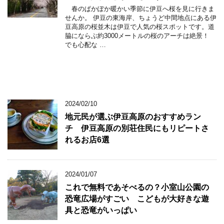
春のぱかぽか暖かい季節に伊豆へ桜を見に行きま
せんか。 伊豆の東海岸、ちょうど中間地点にある伊
豆高原の桜並木は伊豆で人気の桜スポットです。道
脇にならぶ約3000メートルの桜のアーチは絶景！
でも心配な …
2024/02/10
地元民が選ぶ伊豆高原のおすすめラン
チ 伊豆高原の別荘住民にもリピートさ
れるお店6選
2024/01/07
これで無料であそべるの？小室山公園の
恐竜広場がすごい こどもが大好きな遊
具と恐竜がいっぱい