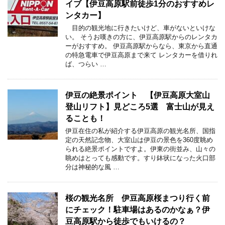
イブ【伊豆高原駅前徒歩1分のおすすめレ
ンタカー】
目的の観光地に行きたいけど、車がないといけな
い。 そうお嘆きの方に、伊豆高原駅からのレンタカ
ーがおすすめ。 伊豆高原駅からなら、東京から直通
の特急電車で伊豆高原まで来て レンタカーを借りれ
ば、つらい …
伊豆の絶景ポイント 【伊豆高原大室山
登山リフト】見どころ5選 富士山が見え
ることも！
伊豆在住の私が紹介する伊豆高原の観光名所、国指
定の天然記念物、大室山は伊豆の景色を360度眺め
られる絶景ポイントですよ。伊東の街並み、山々の
眺めはとっても感動です。すり鉢状になった火口部
分は神秘的な風 …
桜の観光名所 伊豆高原桜まつり行く前
にチェック！駐車場はあるのかなぁ？伊
豆高原駅から徒歩でもいけるの？