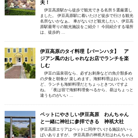
夫！
伊豆高原駅から徒歩で観光できる名所５選厳選し
ました。 伊豆高原駅に着いたけど徒歩で行ける観光
名所ないかなぁ。 車がないけど観光したい、伊豆高
原駅最寄りの観光施設をご紹介！ 今回紹介する場所
は、徒歩約 …
伊豆高原のタイ料理【バーンハタ】 ア
ジアン風のおしゃれなお店でランチを楽
しむ
伊豆の温泉宿なら、必ずお刺身などの魚介類多め
の夕食と朝食が 楽しめます。海鮮料理はおいしいけ
ど、ランチも海鮮料理だとちょっときついですよ
ね。 「夜は宿で海鮮料理食べるから、昼はちょっと
違うものがいい …
ペットにやさしい伊豆高原 わんちゃん
と一緒に神社に参拝できる 神祇大社
伊豆高原エリアはペットに同伴でいける施設がいっ
ぱいありますが、 伊豆高原の神祇大社はわんちゃん