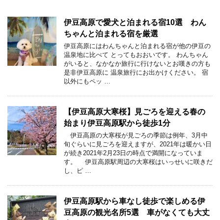
伊豆高原で愛犬と泊まれる宿10選 わん
ちゃんと泊まれる宿を厳選
伊豆高原にはわんちゃんと泊まれる宿が他の伊豆の
温泉地に比べて とってもおおいです。 わんちゃん
がいると、なかなか旅行に行けないとお嘆きの方も
是非伊豆高原に 温泉旅行にお出かけください。 宿
以外にもペッ …
【伊豆高原大寒桜】見ごろを迎える春の
始まり伊豆高原駅から徒歩1分
伊豆高原の大寒桜が見ごろの季節は例年、3月中
旬ぐらいに見ごろを迎えますが、2021年は暖かい日
が続き2021年2月23日の時点で満開になっていま
す。 伊豆高原駅周辺の大寒桜はいっせいに咲きだ
し、ピ …
伊豆高原駅から車なし徒歩で楽しめる伊
豆高原の観光名所5選 車がなくても大丈