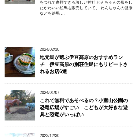
をつれて参拝できる珍しい神社 わんちゃんの形をし
たかわいい絵馬も販売していて、 わんちゃんの健康
などを絵馬 …
2024/02/10
地元民が選ぶ伊豆高原のおすすめラン
チ 伊豆高原の別荘住民にもリピートさ
れるお店6選
2024/01/07
これで無料であそべるの？小室山公園の
恐竜広場がすごい こどもが大好きな遊
具と恐竜がいっぱい
2023/12/30