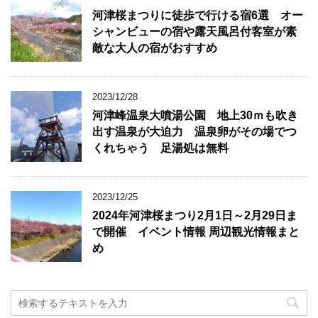
河津桜まつりに徒歩で行ける宿6選 オー
シャンビューの宿や露天風呂付客室が素
敵な大人の宿がおすすめ
2023/12/28
河津峰温泉大噴湯公園 地上30ｍも吹き
出す温泉が大迫力 温泉卵がその場でつ
くれちゃう 足湯処は無料
2023/12/25
2024年河津桜まつり2月1日～2月29日ま
で開催 イベント情報 周辺観光情報まと
め