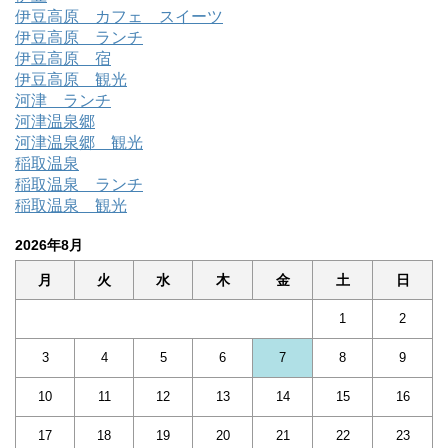
伊豆高原 カフェ スイーツ
伊豆高原 ランチ
伊豆高原 宿
伊豆高原 観光
河津 ランチ
河津温泉郷
河津温泉郷 観光
稲取温泉
稲取温泉 ランチ
稲取温泉 観光
2026年8月
月
火
水
木
金
土
日
1
2
3
4
5
6
7
8
9
10
11
12
13
14
15
16
17
18
19
20
21
22
23