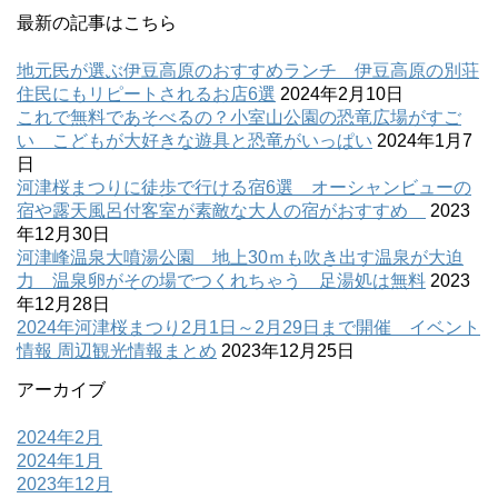
最新の記事はこちら
地元民が選ぶ伊豆高原のおすすめランチ 伊豆高原の別荘
住民にもリピートされるお店6選
2024年2月10日
これで無料であそべるの？小室山公園の恐竜広場がすご
い こどもが大好きな遊具と恐竜がいっぱい
2024年1月7
日
河津桜まつりに徒歩で行ける宿6選 オーシャンビューの
宿や露天風呂付客室が素敵な大人の宿がおすすめ
2023
年12月30日
河津峰温泉大噴湯公園 地上30ｍも吹き出す温泉が大迫
力 温泉卵がその場でつくれちゃう 足湯処は無料
2023
年12月28日
2024年河津桜まつり2月1日～2月29日まで開催 イベント
情報 周辺観光情報まとめ
2023年12月25日
アーカイブ
2024年2月
2024年1月
2023年12月