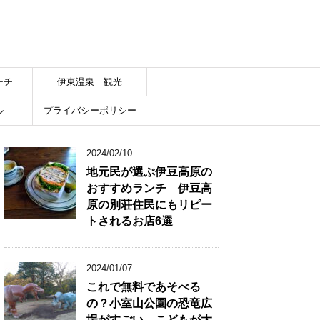
ーチ
伊東温泉 観光
ル
プライバシーポリシー
2024/02/10
地元民が選ぶ伊豆高原の
おすすめランチ 伊豆高
原の別荘住民にもリピー
トされるお店6選
2024/01/07
これで無料であそべる
の？小室山公園の恐竜広
場がすごい こどもが大