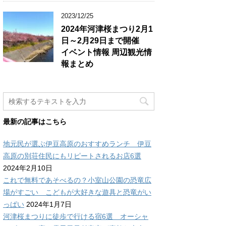
2023/12/25
2024年河津桜まつり2月1
日～2月29日まで開催
イベント情報 周辺観光情
報まとめ
最新の記事はこちら
地元民が選ぶ伊豆高原のおすすめランチ 伊豆
高原の別荘住民にもリピートされるお店6選
2024年2月10日
これで無料であそべるの？小室山公園の恐竜広
場がすごい こどもが大好きな遊具と恐竜がい
っぱい
2024年1月7日
河津桜まつりに徒歩で行ける宿6選 オーシャ