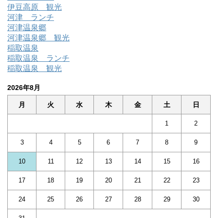
伊豆高原 観光
河津 ランチ
河津温泉郷
河津温泉郷 観光
稲取温泉
稲取温泉 ランチ
稲取温泉 観光
2026年8月
月
火
水
木
金
土
日
1
2
3
4
5
6
7
8
9
10
11
12
13
14
15
16
17
18
19
20
21
22
23
24
25
26
27
28
29
30