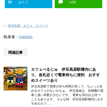
B!
はてブ
LINE
-
伊豆高原 カフェ スイーツ
執筆者：
hidehito
関連記事
カフェべるじゅ 伊豆高原駅構内にあ
り、改札近くで電車待ちに便利 おすす
めスイーツあり
伊豆高原駅で電車の待ち時間が長くて、ちょっと休
めるカフェがないかなぁ。 伊豆急線は、首都圏の電
車と違い本数が少ないです。 電車を30分以上待つ
こともあります。 そんな時、伊豆高原駅構内におす
すめのカフ …