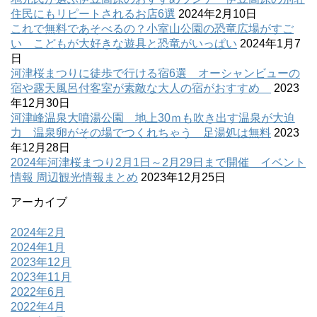
住民にもリピートされるお店6選
2024年2月10日
これで無料であそべるの？小室山公園の恐竜広場がすご
い こどもが大好きな遊具と恐竜がいっぱい
2024年1月7
日
河津桜まつりに徒歩で行ける宿6選 オーシャンビューの
宿や露天風呂付客室が素敵な大人の宿がおすすめ
2023
年12月30日
河津峰温泉大噴湯公園 地上30ｍも吹き出す温泉が大迫
力 温泉卵がその場でつくれちゃう 足湯処は無料
2023
年12月28日
2024年河津桜まつり2月1日～2月29日まで開催 イベント
情報 周辺観光情報まとめ
2023年12月25日
アーカイブ
2024年2月
2024年1月
2023年12月
2023年11月
2022年6月
2022年4月