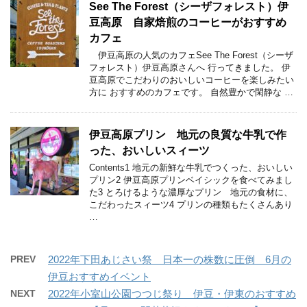
See The Forest（シーザフォレスト）伊
豆高原 自家焙煎のコーヒーがおすすめ
カフェ
伊豆高原の人気のカフェSee The Forest（シーザ
フォレスト）伊豆高原さんへ 行ってきました。 伊
豆高原でこだわりのおいしいコーヒーを楽しみたい
方に おすすめのカフェです。 自然豊かで閑静な …
伊豆高原プリン 地元の良質な牛乳で作
った、おいしいスィーツ
Contents1 地元の新鮮な牛乳でつくった、おいしい
プリン2 伊豆高原プリンベイシックを食べてみまし
た3 とろけるような濃厚なプリン 地元の食材に、
こだわったスィーツ4 プリンの種類もたくさんあり
…
PREV
2022年下田あじさい祭 日本一の株数に圧倒 6月の
伊豆おすすめイベント
NEXT
2022年小室山公園つつじ祭り 伊豆・伊東のおすすめ