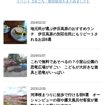
イベント【見ごろ・開花状況をまとめました】
2024/02/10
地元民が選ぶ伊豆高原のおすすめラン
チ 伊豆高原の別荘住民にもリピートさ
れるお店6選
2024/01/07
これで無料であそべるの？小室山公園の
恐竜広場がすごい こどもが大好きな遊
具と恐竜がいっぱい
2023/12/30
河津桜まつりに徒歩で行ける宿6選 オー
シャンビューの宿や露天風呂付客室が素