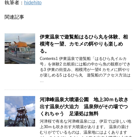
執筆者：
hidehito
関連記事
伊東温泉で遊覧船はるひら丸を体験、相
模湾を一望、カモメの餌やりも楽しめ
る。
Contents1 伊東温泉で遊覧船「はるひら丸イルカ
号」を体験2 出航前には船の中から魚の観察ができ
る3 伊東の街並み、相模湾が一望4 カモメに餌やり
が楽しめる5 はるひら丸 遊覧船のアクセス方法は
…
河津峰温泉大噴湯公園 地上30ｍも吹き
出す温泉が大迫力 温泉卵がその場でつ
くれちゃう 足湯処は無料
河津桜で有名な河津峰温泉には、伊豆では珍しい地
上30ｍも吹き出す大噴湯があります。 温泉の湯け
むりがでているものは、温泉地にはよくあります