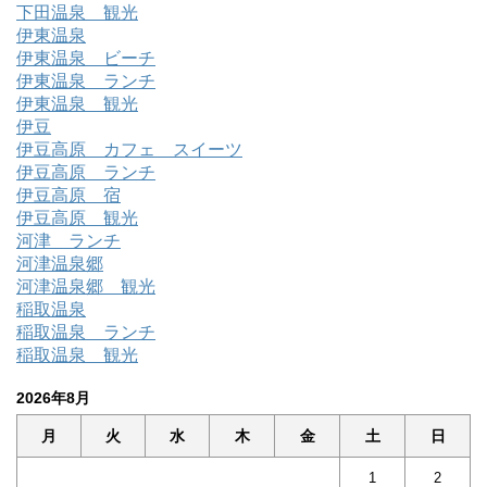
下田温泉 観光
伊東温泉
伊東温泉 ビーチ
伊東温泉 ランチ
伊東温泉 観光
伊豆
伊豆高原 カフェ スイーツ
伊豆高原 ランチ
伊豆高原 宿
伊豆高原 観光
河津 ランチ
河津温泉郷
河津温泉郷 観光
稲取温泉
稲取温泉 ランチ
稲取温泉 観光
2026年8月
月
火
水
木
金
土
日
1
2