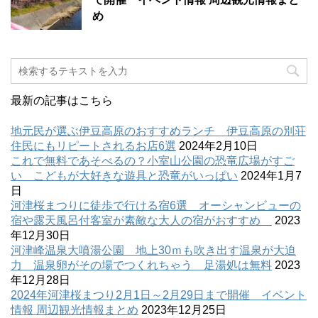
め
最新の記事はこちら
地元民が選ぶ伊豆高原のおすすめランチ 伊豆高原の別荘
住民にもリピートされるお店6選
2024年2月10日
これで無料であそべるの？小室山公園の恐竜広場がすご
い こどもが大好きな遊具と恐竜がいっぱい
2024年1月7
日
河津桜まつりに徒歩で行ける宿6選 オーシャンビューの
宿や露天風呂付客室が素敵な大人の宿がおすすめ
2023
年12月30日
河津峰温泉大噴湯公園 地上30ｍも吹き出す温泉が大迫
力 温泉卵がその場でつくれちゃう 足湯処は無料
2023
年12月28日
2024年河津桜まつり2月1日～2月29日まで開催 イベント
情報 周辺観光情報まとめ
2023年12月25日