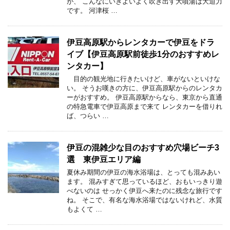
が、 こんなにいきよいよく吹き出す大噴湯は大迫力
です。 河津桜 …
伊豆高原駅からレンタカーで伊豆をドラ
イブ【伊豆高原駅前徒歩1分のおすすめレ
ンタカー】
目的の観光地に行きたいけど、車がないといけな
い。 そうお嘆きの方に、伊豆高原駅からのレンタカ
ーがおすすめ。 伊豆高原駅からなら、東京から直通
の特急電車で伊豆高原まで来て レンタカーを借りれ
ば、つらい …
伊豆の混雑少な目のおすすめ穴場ビーチ3
選 東伊豆エリア編
夏休み期間の伊豆の海水浴場は、とっても混みあい
ます。 混みすぎて思っているほど、おもいっきり遊
べないのは せっかく伊豆へ来たのに残念な旅行です
ね。 そこで、有名な海水浴場ではないけれど、水質
もよくて …