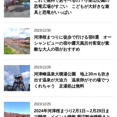
これで無料であそべるの？小室山公園の
恐竜広場がすごい こどもが大好きな遊
具と恐竜がいっぱい
2023/12/30
河津桜まつりに徒歩で行ける宿6選 オー
シャンビューの宿や露天風呂付客室が素
敵な大人の宿がおすすめ
2023/12/28
河津峰温泉大噴湯公園 地上30ｍも吹き
出す温泉が大迫力 温泉卵がその場でつ
くれちゃう 足湯処は無料
2023/12/25
2024年河津桜まつり2月1日～2月29日ま
で開催 イベント情報 周辺観光情報まと