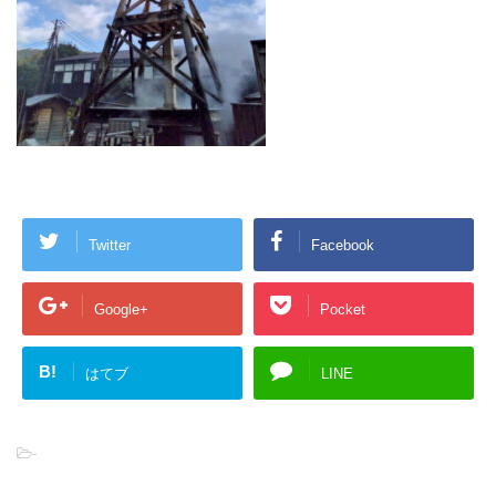
Twitter
Facebook
Google+
Pocket
B!
はてブ
LINE
-