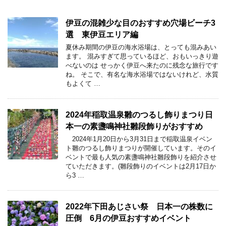
伊豆の混雑少な目のおすすめ穴場ビーチ3
選 東伊豆エリア編
夏休み期間の伊豆の海水浴場は、とっても混みあい
ます。 混みすぎて思っているほど、おもいっきり遊
べないのは せっかく伊豆へ来たのに残念な旅行です
ね。 そこで、有名な海水浴場ではないけれど、水質
もよくて …
2024年稲取温泉雛のつるし飾りまつり日
本一の素盞鳴神社雛段飾りがおすすめ
2024年1月20日から3月31日まで稲取温泉イベン
ト雛のつるし飾りまつりが開催しています。そのイ
ベントで最も人気の素盞鳴神社雛段飾りを紹介させ
ていただきます。(雛段飾りのイベントは2月17日か
ら3 …
2022年下田あじさい祭 日本一の株数に
圧倒 6月の伊豆おすすめイベント