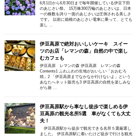
6月1日から6月30日まで毎年開催している伊豆下田
のあじさい祭。 15万株300万輪のあじさいは、日本
一の株数を誇り一面のあじさいは圧倒される美しさ
です。 以前に箱根のあじさい電車に乗って、とても
楽し …
伊豆高原で絶対おいしいケーキ スイー
ツのお店「レマンの森」自然の中で楽し
むカフェも
伊豆高原 レマンの森 伊豆高原 レマンの森
Contents1 ふわふわの生地がおいしい「おおむろ
焼」2 「伊豆高原までなかなか行けないよ」という
あなたへネット販売も3 伊豆高原の自然を楽しみな
がら旅 …
伊豆高原駅から車なし徒歩で楽しめる伊
豆高原の観光名所5選 車がなくても大丈
夫！
伊豆高原駅から徒歩で観光できる名所５選厳選し
ました。 伊豆高原駅に着いたけど徒歩で行ける観光