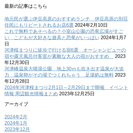
最新の記事はこちら
地元民が選ぶ伊豆高原のおすすめランチ 伊豆高原の別荘
住民にもリピートされるお店6選
2024年2月10日
これで無料であそべるの？小室山公園の恐竜広場がすご
い こどもが大好きな遊具と恐竜がいっぱい
2024年1月7
日
河津桜まつりに徒歩で行ける宿6選 オーシャンビューの
宿や露天風呂付客室が素敵な大人の宿がおすすめ
2023
年12月30日
河津峰温泉大噴湯公園 地上30ｍも吹き出す温泉が大迫
力 温泉卵がその場でつくれちゃう 足湯処は無料
2023
年12月28日
2024年河津桜まつり2月1日～2月29日まで開催 イベント
情報 周辺観光情報まとめ
2023年12月25日
アーカイブ
2024年2月
2024年1月
2023年12月