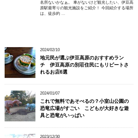
名所ないかなぁ。 車がないけど観光したい、伊豆高
原駅最寄りの観光施設をご紹介！ 今回紹介する場所
は、徒歩約 …
2024/02/10
地元民が選ぶ伊豆高原のおすすめラン
チ 伊豆高原の別荘住民にもリピートさ
れるお店6選
2024/01/07
これで無料であそべるの？小室山公園の
恐竜広場がすごい こどもが大好きな遊
具と恐竜がいっぱい
2023/12/30