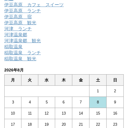
伊豆高原 カフェ スイーツ
伊豆高原 ランチ
伊豆高原 宿
伊豆高原 観光
河津 ランチ
河津温泉郷
河津温泉郷 観光
稲取温泉
稲取温泉 ランチ
稲取温泉 観光
2026年8月
月
火
水
木
金
土
日
1
2
3
4
5
6
7
8
9
10
11
12
13
14
15
16
17
18
19
20
21
22
23