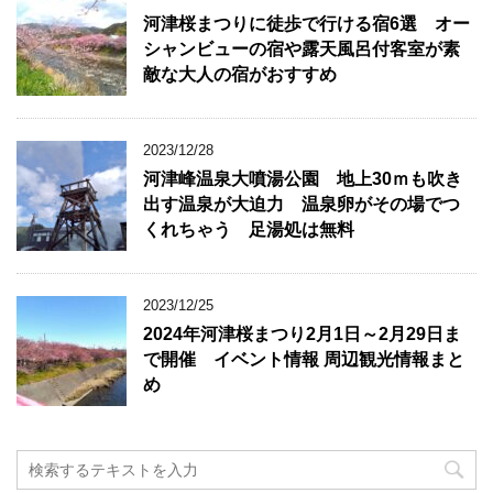
河津桜まつりに徒歩で行ける宿6選 オー
シャンビューの宿や露天風呂付客室が素
敵な大人の宿がおすすめ
2023/12/28
河津峰温泉大噴湯公園 地上30ｍも吹き
出す温泉が大迫力 温泉卵がその場でつ
くれちゃう 足湯処は無料
2023/12/25
2024年河津桜まつり2月1日～2月29日ま
で開催 イベント情報 周辺観光情報まと
め