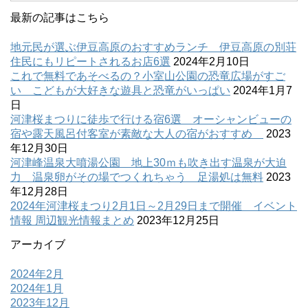
最新の記事はこちら
地元民が選ぶ伊豆高原のおすすめランチ 伊豆高原の別荘
住民にもリピートされるお店6選
2024年2月10日
これで無料であそべるの？小室山公園の恐竜広場がすご
い こどもが大好きな遊具と恐竜がいっぱい
2024年1月7
日
河津桜まつりに徒歩で行ける宿6選 オーシャンビューの
宿や露天風呂付客室が素敵な大人の宿がおすすめ
2023
年12月30日
河津峰温泉大噴湯公園 地上30ｍも吹き出す温泉が大迫
力 温泉卵がその場でつくれちゃう 足湯処は無料
2023
年12月28日
2024年河津桜まつり2月1日～2月29日まで開催 イベント
情報 周辺観光情報まとめ
2023年12月25日
アーカイブ
2024年2月
2024年1月
2023年12月