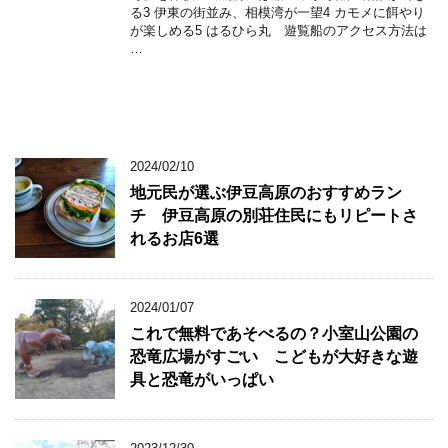
る3 伊東の街並み、相模湾が一望4 カモメに餌やり
が楽しめる5 はるひら丸 遊覧船のアクセス方法は
…
2024/02/10
地元民が選ぶ伊豆高原のおすすめラン
チ 伊豆高原の別荘住民にもリピートさ
れるお店6選
2024/01/07
これで無料であそべるの？小室山公園の
恐竜広場がすごい こどもが大好きな遊
具と恐竜がいっぱい