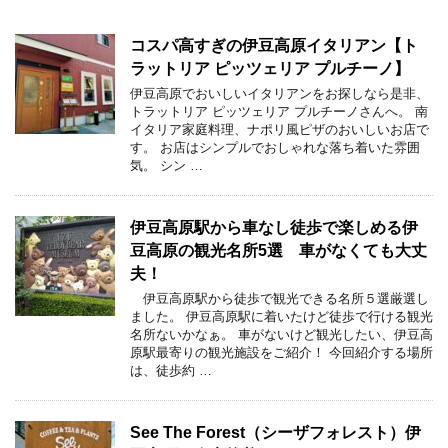
コスパ高すぎの伊豆高原イタリアン【ト
ラットリア ピッツェリア プルチーノ】
伊豆高原でおいしいイタリアンをお探しなら是非、
トラットリア ピッツェリア プルチーノさんへ。 南
イタリア家庭料理、ナポリ風ピザのおいしいお店で
す。 お店はシンプルでおしゃれな落ち着いた雰囲
気。 シン …
伊豆高原駅から車なし徒歩で楽しめる伊
豆高原の観光名所5選 車がなくても大丈
夫！
伊豆高原駅から徒歩で観光できる名所５選厳選し
ました。 伊豆高原駅に着いたけど徒歩で行ける観光
名所ないかなぁ。 車がないけど観光したい、伊豆高
原駅最寄りの観光施設をご紹介！ 今回紹介する場所
は、徒歩約 …
See The Forest（シーザフォレスト）伊