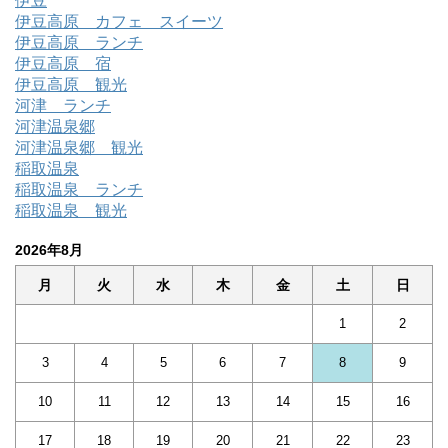
伊豆
伊豆高原 カフェ スイーツ
伊豆高原 ランチ
伊豆高原 宿
伊豆高原 観光
河津 ランチ
河津温泉郷
河津温泉郷 観光
稲取温泉
稲取温泉 ランチ
稲取温泉 観光
2026年8月
月
火
水
木
金
土
日
1
2
3
4
5
6
7
8
9
10
11
12
13
14
15
16
17
18
19
20
21
22
23