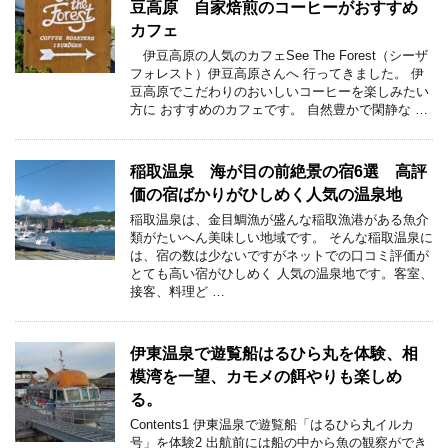
豆高原 自家焙煎のコーヒーがおすすめ
カフェ
伊豆高原の人気のカフェSee The Forest（シーザ
フォレスト）伊豆高原さんへ 行ってきました。 伊
豆高原でこだわりのおいしいコーヒーを楽しみたい
方に おすすめのカフェです。 自然豊かで閑静な …
稲取温泉 海が目の前絶景の宿6選 高評
価の宿ばかりがひしめく人気の温泉地
稲取温泉は、金目鯛漁が盛んな稲取漁港がある魚介
類がたいへん美味しい地域です。 そんな稲取温泉に
は、宿の数は少ないですがネットでの口コミ評価が
とても高い宿がひしめく 人気の温泉地です。客室、
接客、料理ど …
伊東温泉で遊覧船はるひら丸を体験、相
模湾を一望、カモメの餌やりも楽しめ
る。
Contents1 伊東温泉で遊覧船「はるひら丸イルカ
号」を体験2 出航前には船の中から魚の観察ができ