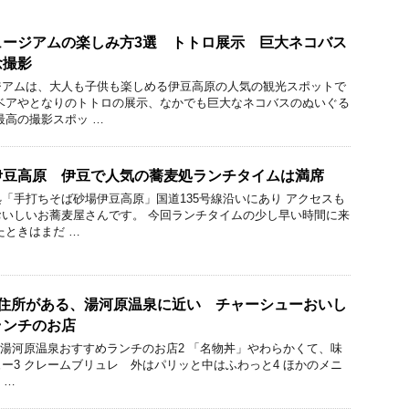
ュージアムの楽しみ方3選 トトロ展示 巨大ネコバス
念撮影
ジアムは、大人も子供も楽しめる伊豆高原の人気の観光スポットで
ベアやとなりのトトロの展示、なかでも巨大なネコバスのぬいぐる
最高の撮影スポッ …
伊豆高原 伊豆で人気の蕎麦処ランチタイムは満席
「手打ちそば砂場伊豆高原」国道135号線沿いにあり アクセスも
いしいお蕎麦屋さんです。 今回ランチタイムの少し早い時間に来
たときはまだ …
 熱海に住所がある、湯河原温泉に近い チャーシューおいし
ランチのお店
にある、湯河原温泉おすすめランチのお店2 「名物丼」やわらかくて、味
ー3 クレームブリュレ 外はパリッと中はふわっと4 ほかのメニ
 …