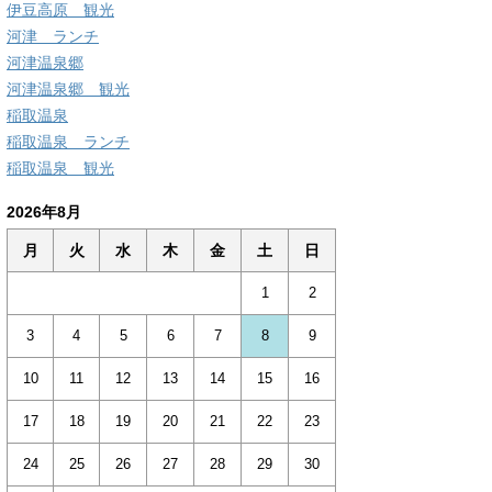
伊豆高原 観光
河津 ランチ
河津温泉郷
河津温泉郷 観光
稲取温泉
稲取温泉 ランチ
稲取温泉 観光
2026年8月
月
火
水
木
金
土
日
1
2
3
4
5
6
7
8
9
10
11
12
13
14
15
16
17
18
19
20
21
22
23
24
25
26
27
28
29
30