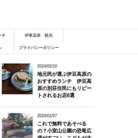
ーチ
伊東温泉 観光
ル
プライバシーポリシー
2024/02/10
地元民が選ぶ伊豆高原の
おすすめランチ 伊豆高
原の別荘住民にもリピー
トされるお店6選
2024/01/07
これで無料であそべる
の？小室山公園の恐竜広
場がすごい こどもが大