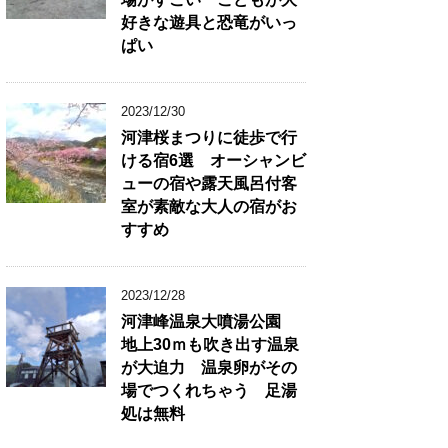
好きな遊具と恐竜がいっ
ぱい
2023/12/30
河津桜まつりに徒歩で行
ける宿6選 オーシャンビ
ューの宿や露天風呂付客
室が素敵な大人の宿がお
すすめ
2023/12/28
河津峰温泉大噴湯公園
地上30ｍも吹き出す温泉
が大迫力 温泉卵がその
場でつくれちゃう 足湯
処は無料