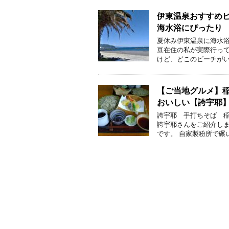
伊東温泉おすすめ
海水浴にぴった
夏休み伊東温泉に海水浴
豆在住の私が実際行って
けど、どこのビーチがい
【ご当地グルメ】
おいしい【誇宇耶
誇宇耶 手打ちそば 稲
誇宇耶さんをご紹介しま
です。 自家製粉所で碾