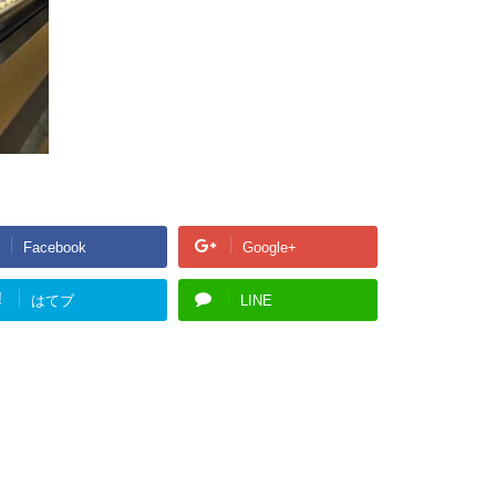
Facebook
Google+
!
はてブ
LINE