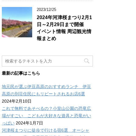
2023/12/25
2024年河津桜まつり2月1
日～2月29日まで開催
イベント情報 周辺観光情
報まとめ
最新の記事はこちら
地元民が選ぶ伊豆高原のおすすめランチ 伊豆
高原の別荘住民にもリピートされるお店6選
2024年2月10日
これで無料であそべるの？小室山公園の恐竜広
場がすごい こどもが大好きな遊具と恐竜がい
っぱい
2024年1月7日
河津桜まつりに徒歩で行ける宿6選 オーシャ