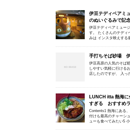
伊豆テディベアミ
のぬいぐるみで記
伊豆テディベアミュー
す。 たくさんのテディ
みは インスタ映えする
手打ちそば砂場 
伊豆高原の人気のそば処
しやすい気軽に行けるお
店したのですが、 入っ
LUNCH itta
すぎる おすすめ
Contents1 熱海
付けも最高のチャーシュ
ューも食べてみたい5 小